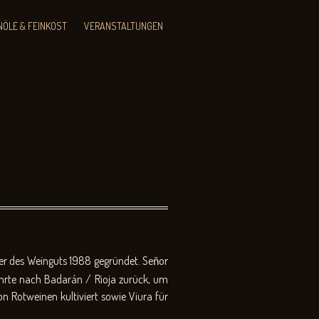
NÖLE & FEINKOST
VERANSTALTUNGEN
 des Weinguts 1988 gegründet. Se
or
ň
ehrte nach Badarán / Rioja zurück, um
 Rotweinen kultiviert sowie Viura für