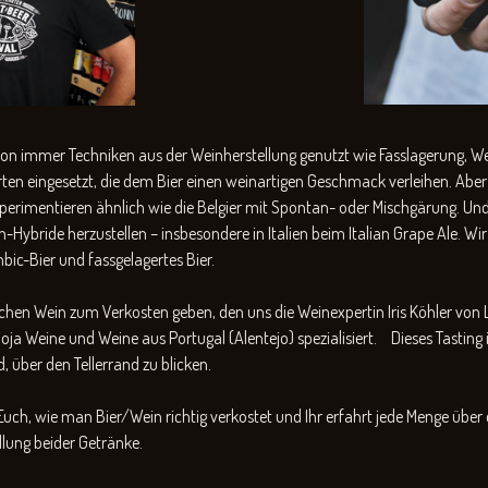
hon immer Techniken aus der Weinherstellung genutzt wie Fasslagerung, 
en eingesetzt, die dem Bier einen weinartigen Geschmack verleihen. Aber
experimentieren ähnlich wie die Belgier mit Spontan- oder Mischgärung. Un
bride herzustellen – insbesondere in Italien beim Italian Grape Ale. Wi
bic-Bier und fassgelagertes Bier.
chen Wein zum Verkosten geben, den uns die Weinexpertin Iris Köhler von La
ja Weine und Weine aus Portugal (Alentejo) spezialisiert. Dieses Tasting 
d, über den Tellerrand zu blicken.
uch, wie man Bier/Wein richtig verkostet und Ihr erfahrt jede Menge über 
llung beider Getränke.