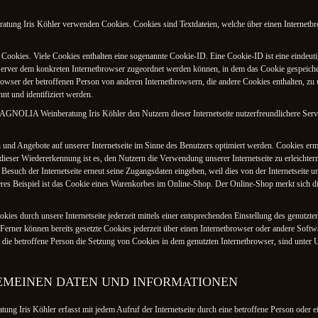
ung Iris Köhler verwenden Cookies. Cookies sind Textdateien, welche über einen Internetb
 Cookies. Viele Cookies enthalten eine sogenannte Cookie-ID. Eine Cookie-ID ist eine eindeut
 Server dem konkreten Internetbrowser zugeordnet werden können, in dem das Cookie gespeiche
Browser der betroffenen Person von anderen Internetbrowsern, die andere Cookies enthalten, zu
nt und identifiziert werden.
NOLIA Weinberatung Iris Köhler den Nutzern dieser Internetseite nutzerfreundlichere Servic
 und Angebote auf unserer Internetseite im Sinne des Benutzers optimiert werden. Cookies erm
ieser Wiedererkennung ist es, den Nutzern die Verwendung unserer Internetseite zu erleichtern.
 Besuch der Internetseite erneut seine Zugangsdaten eingeben, weil dies von der Internetseit
s Beispiel ist das Cookie eines Warenkorbes im Online-Shop. Der Online-Shop merkt sich die 
ies durch unsere Internetseite jederzeit mittels einer entsprechenden Einstellung des genutzt
erner können bereits gesetzte Cookies jederzeit über einen Internetbrowser oder andere Softw
 die betroffene Person die Setzung von Cookies in dem genutzten Internetbrowser, sind unter 
GEMEINEN DATEN UND INFORMATIONEN
 Iris Köhler erfasst mit jedem Aufruf der Internetseite durch eine betroffene Person oder e