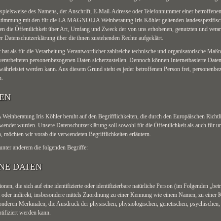
pielsweise des Namens, der Anschrift, E-Mail-Adresse oder Telefonnummer einer betroffenen P
timmung mit den für die LA MAGNOLIA Weinberatung Iris Köhler geltenden landesspezifisch
 die Öffentlichkeit über Art, Umfang und Zweck der von uns erhobenen, genutzten und verar
er Datenschutzerklärung über die ihnen zustehenden Rechte aufgeklärt.
 als für die Verarbeitung Verantwortlicher zahlreiche technische und organisatorische Maß
e verarbeiteten personenbezogenen Daten sicherzustellen. Dennoch können Internetbasierte Date
ewährleistet werden kann. Aus diesem Grund steht es jeder betroffenen Person frei, personenbe
n.
GEN
nberatung Iris Köhler beruht auf den Begrifflichkeiten, die durch den Europäischen Richtl
et wurden. Unsere Datenschutzerklärung soll sowohl für die Öffentlichkeit als auch für un
, möchten wir vorab die verwendeten Begrifflichkeiten erläutern.
unter anderem die folgenden Begriffe:
NE DATEN
en, die sich auf eine identifizierte oder identifizierbare natürliche Person (im Folgenden „bet
kt oder indirekt, insbesondere mittels Zuordnung zu einer Kennung wie einem Namen, zu einer
deren Merkmalen, die Ausdruck der physischen, physiologischen, genetischen, psychischen, wi
ntifiziert werden kann.