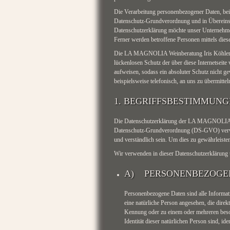
Die Verarbeitung personenbezogener Daten, beis
Datenschutz-Grundverordnung und in Übereins
Datenschutzerklärung möchte unser Unternehmen
Ferner werden betroffene Personen mittels dies
Die LA MAGNOLIA Weinberatung Iris Köhler hat
lückenlosen Schutz der über diese Internetseit
aufweisen, sodass ein absoluter Schutz nicht g
beispielsweise telefonisch, an uns zu übermittel
1. BEGRIFFSBESTIMMUN
Die Datenschutzerklärung der LA MAGNOLIA Wei
Datenschutz-Grundverordnung (DS-GVO) verwend
und verständlich sein. Um dies zu gewährleisten
Wir verwenden in dieser Datenschutzerklärung 
A) PERSONENBEZOGE
Personenbezogene Daten sind alle Information
eine natürliche Person angesehen, die dire
Kennung oder zu einem oder mehreren beson
Identität dieser natürlichen Person sind, ide