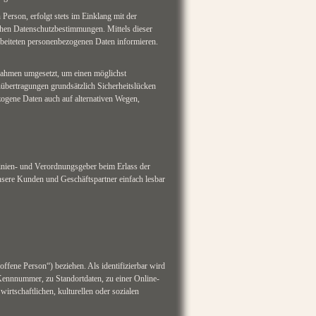
erson, erfolgt stets im Einklang mit der
en Datenschutzbestimmungen. Mittels dieser
beiteten personenbezogenen Daten informieren.
nahmen umgesetzt, um einen möglichst
nübertragungen grundsätzlich Sicherheitslücken
zogene Daten auch auf alternativen Wegen,
inien- und Verordnungsgeber beim Erlass der
sere Kunden und Geschäftspartner einfach lesbar
roffene Person“) beziehen. Als identifizierbar wird
 Kennnummer, zu Standortdaten, zu einer Online-
rtschaftlichen, kulturellen oder sozialen