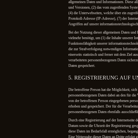
allgemeinen Daten und Informationen. Diese al
und Versionen, (2) das vom zugreifenden System 
(4) die Unterwebseiten, welche über ein zugreife
Protokoll-Adresse (IP-Adresse), (7) der Intern
Angriffen auf unsere informationstechnologisc
Bei der Nutzung dieser allgemeinen Daten und
vielmehr benötigt, um (1) die Inhalte unserer Int
Funktionsfähigkeit unserer informationstechnol
die zur Strafverfolgung notwendigen Informat
einerseits statistisch und ferner mit dem Ziel 
verarbeiteten personenbezogenen Daten sicherz
Daten gespeichert.
5. REGISTRIERUNG AUF U
Die betroffene Person hat die Möglichkeit, sich
personenbezogenen Daten dabei an den für die V
von der betroffenen Person eingegebenen perso
erhoben und gespeichert. Der für die Verarbeitu
personenbezogenen Daten ebenfalls ausschließli
Durch eine Registrierung auf der Internetseite 
Datum sowie die Uhrzeit der Registrierung gesp
diese Daten im Bedarfsfall ermöglichen, begange
Eine Weitergabe dieser Daten an Dritte erfolgt g