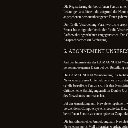
Die Registrierung der betroffenen Person unter
Leistungen anzubieten, die aufgrund der Natur d
angegebenen personenbezogenen Daten jederzeit
Der für die Verarbeitung Verantwortliche erteil
Ferner berichtigt oder löscht der für die Vera
Aufbewahrungspflichten entgegenstehen. Die Ge
Ansprechpartner zur Verfügung.
6. ABONNEMENT UNSERE
Auf der Internetseite der LA MAGNOLIA Weinbe
personenbezogenen Daten bei der Bestellung des
Die LA MAGNOLIA Weinberatung Iris Köhler in
Newsletter unseres Unternehmens kann von der 
(2) die betroffene Person sich für den Newslett
Gründen eine Bestätigungsmail im Double-Opt-I
des Newsletters autorisiert hat.
Bei der Anmeldung zum Newsletter speichern wi
verwendeten Computersystems sowie das Datum 
betroffenen Person zu einem späteren Zeitpunkt
Die im Rahmen einer Anmeldung zum Newslette
Newsletters per E-Mail informiert werden, sofer