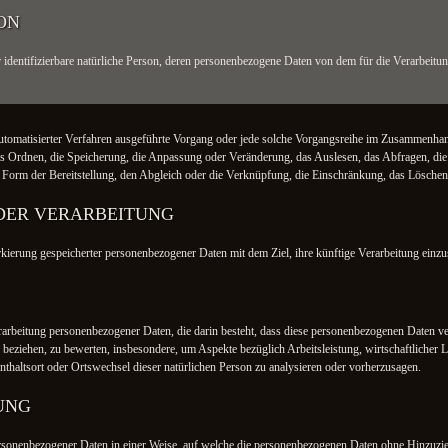
ON
der identifizierbare natürliche Person, deren personenbezogene Daten von dem für die Verarbeitu
e automatisierter Verfahren ausgeführte Vorgang oder jede solche Vorgangsreihe im Zusammenh
das Ordnen, die Speicherung, die Anpassung oder Veränderung, das Auslesen, das Abfragen, d
 Form der Bereitstellung, den Abgleich oder die Verknüpfung, die Einschränkung, das Löschen
DER VERARBEITUNG
kierung gespeicherter personenbezogener Daten mit dem Ziel, ihre künftige Verarbeitung einz
 Verarbeitung personenbezogener Daten, die darin besteht, dass diese personenbezogenen Daten
n beziehen, zu bewerten, insbesondere, um Aspekte bezüglich Arbeitsleistung, wirtschaftlicher 
enthaltsort oder Ortswechsel dieser natürlichen Person zu analysieren oder vorherzusagen.
UNG
rsonenbezogener Daten in einer Weise, auf welche die personenbezogenen Daten ohne Hinzuzieh