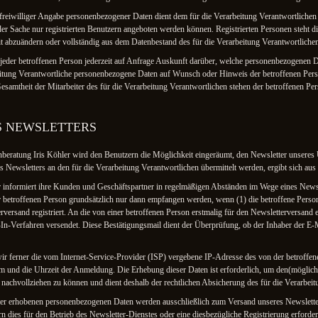
 freiwilliger Angabe personenbezogener Daten dient dem für die Verarbeitung Verantwortlichen 
er Sache nur registrierten Benutzern angeboten werden können. Registrierten Personen steht die
 abzuändern oder vollständig aus dem Datenbestand des für die Verarbeitung Verantwortlichen
t jeder betroffenen Person jederzeit auf Anfrage Auskunft darüber, welche personenbezogenen D
rbeitung Verantwortliche personenbezogene Daten auf Wunsch oder Hinweis der betroffenen Pers
samtheit der Mitarbeiter des für die Verarbeitung Verantwortlichen stehen der betroffenen P
S NEWSLETTERS
ratung Iris Köhler wird den Benutzern die Möglichkeit eingeräumt, den Newsletter unseres
 Newsletters an den für die Verarbeitung Verantwortlichen übermittelt werden, ergibt sich au
formiert ihre Kunden und Geschäftspartner in regelmäßigen Abständen im Wege eines Newsl
betroffenen Person grundsätzlich nur dann empfangen werden, wenn (1) die betroffene Person
erversand registriert. An die von einer betroffenen Person erstmalig für den Newsletterversand
n-Verfahren versendet. Diese Bestätigungsmail dient der Überprüfung, ob der Inhaber der E-
r ferner die vom Internet-Service-Provider (ISP) vergebene IP-Adresse des von der betroff
und die Uhrzeit der Anmeldung. Die Erhebung dieser Daten ist erforderlich, um den(möglich
 nachvollziehen zu können und dient deshalb der rechtlichen Absicherung des für die Verarbeit
r erhobenen personenbezogenen Daten werden ausschließlich zum Versand unseres Newslette
n dies für den Betrieb des Newsletter-Dienstes oder eine diesbezügliche Registrierung erforde