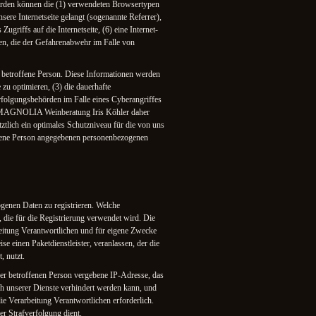
werden können die (1) verwendeten Browsertypen
ere Internetseite gelangt (sogenannte Referrer),
griffs auf die Internetseite, (6) eine Internet-
nen, die der Gefahrenabwehr im Falle von
betroffene Person. Diese Informationen werden
e zu optimieren, (3) die dauerhafte
rfolgungsbehörden im Falle eines Cyberangriffes
LA MAGNOLIA Weinberatung Iris Köhler daher
ztlich ein optimales Schutzniveau für die von uns
offene Person angegebenen personenbezogenen
ogenen Daten zu registrieren. Welche
 die für die Registrierung verwendet wird. Die
eitung Verantwortlichen und für eigene Zwecke
e einen Paketdienstleister, veranlassen, der die
, nutzt.
 der betroffenen Person vergebene IP-Adresse, das
ch unserer Dienste verhindert werden kann, und
ie Verarbeitung Verantwortlichen erforderlich.
er Strafverfolgung dient.