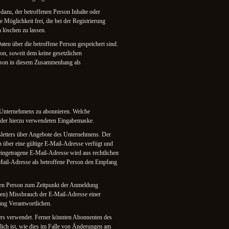
dazu, der betroffenen Person Inhalte oder
 Möglichkeit frei, die bei der Registrierung
 löschen zu lassen.
aten über die betroffene Person gespeichert sind.
on, soweit dem keine gesetzlichen
erson in diesem Zusammenhang als
 Unternehmens zu abonnieren. Welche
s der hierzu verwendeten Eingabemaske.
etters über Angebote des Unternehmens. Der
 über eine gültige E-Mail-Adresse verfügt und
 eingetragene E-Mail-Adresse wird aus rechtlichen
Mail-Adresse als betroffene Person den Empfang
enen Person zum Zeitpunkt der Anmeldung
en) Missbrauch der E-Mail-Adresse einer
ung Verantwortlichen.
rs verwendet. Ferner könnten Abonnenten des
rlich ist, wie dies im Falle von Änderungen am