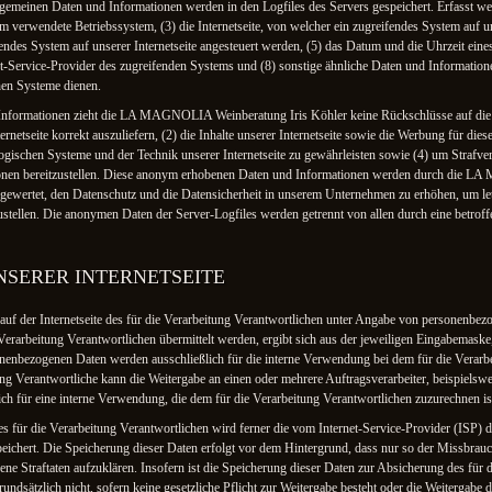
lgemeinen Daten und Informationen werden in den Logfiles des Servers gespeichert. Erfasst 
verwendete Betriebssystem, (3) die Internetseite, von welcher ein zugreifendes System auf uns
ndes System auf unserer Internetseite angesteuert werden, (5) das Datum und die Uhrzeit eines Zu
et-Service-Provider des zugreifenden Systems und (8) sonstige ähnliche Daten und Informatio
hen Systeme dienen.
 Informationen zieht die LA MAGNOLIA Weinberatung Iris Köhler keine Rückschlüsse auf die 
ernetseite korrekt auszuliefern, (2) die Inhalte unserer Internetseite sowie die Werbung für dies
ogischen Systeme und der Technik unserer Internetseite zu gewährleisten sowie (4) um Strafve
ionen bereitzustellen. Diese anonym erhobenen Daten und Informationen werden durch die 
ausgewertet, den Datenschutz und die Datensicherheit in unserem Unternehmen zu erhöhen, um let
ustellen. Die anonymen Daten der Server-Logfiles werden getrennt von allen durch eine betr
NSERER INTERNETSEITE
 auf der Internetseite des für die Verarbeitung Verantwortlichen unter Angabe von personenbez
erarbeitung Verantwortlichen übermittelt werden, ergibt sich aus der jeweiligen Eingabemaske,
nenbezogenen Daten werden ausschließlich für die interne Verwendung bei dem für die Verarb
ng Verantwortliche kann die Weitergabe an einen oder mehrere Auftragsverarbeiter, beispielsweis
ch für eine interne Verwendung, die dem für die Verarbeitung Verantwortlichen zuzurechnen ist
des für die Verarbeitung Verantwortlichen wird ferner die vom Internet-Service-Provider (ISP)
eichert. Die Speicherung dieser Daten erfolgt vor dem Hintergrund, dass nur so der Missbrau
ne Straftaten aufzuklären. Insofern ist die Speicherung dieser Daten zur Absicherung des für d
rundsätzlich nicht, sofern keine gesetzliche Pflicht zur Weitergabe besteht oder die Weitergabe d