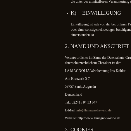
die unter der unmittelbaren Verantwortung 
K) EINWILLIGUNG
Einwilligung ist jede von der betroffenen 
oder einer sonstigen eindeutigen bestätigen
einverstanden ist.
2. NAME UND ANSCHRIFT
Verantwortlicher im Sinne der Datenschutz-Gru
datenschutzrechtlichem Charakter ist die:
LA MAGNOLIA Weinberatung Iris Köhler
Am Kreuzeck 5-7
53757 Sankt Augustin
Deutschland
Tel.: 02241 / 94 33 647
E-Mail:
info@lamagnolia-vino.de
Website: http://www.lamagnolia-vino.de
3. COOKIES